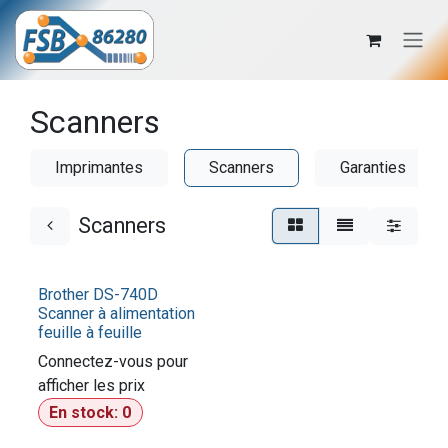
Se rendre au contenu
Scanners
Imprimantes
Scanners
Garanties
Scanners
Brother DS-740D
Scanner à alimentation
feuille à feuille
Connectez-vous pour
afficher les prix​
En stock:
0