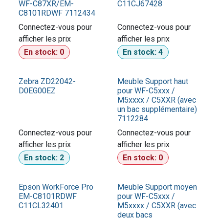
WF-C87XR/EM-
C11CJ67428
C8101RDWF 7112434
Connectez-vous pour
Connectez-vous pour
afficher les prix​
afficher les prix​
En stock:
0
En stock:
4
Promo
Zebra ZD22042-
Meuble Support haut
D0EG00EZ
pour WF-C5xxx /
M5xxxx / C5XXR (avec
un bac supplémentaire)
7112284
Connectez-vous pour
Connectez-vous pour
afficher les prix​
afficher les prix​
En stock:
2
En stock:
0
Promo
Epson WorkForce Pro
Meuble Support moyen
EM-C8101RDWF
pour WF-C5xxx /
C11CL32401
M5xxxx / C5XXR (avec
deux bacs