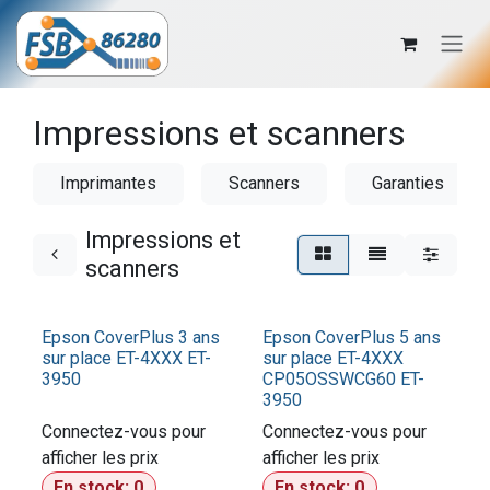
Se rendre au contenu
Impressions et scanners
Imprimantes
Scanners
Garanties
Impressions et
scanners
Epson CoverPlus 3 ans
Epson CoverPlus 5 ans
sur place ET-4XXX ET-
sur place ET-4XXX
3950
CP05OSSWCG60 ET-
3950
Connectez-vous pour
Connectez-vous pour
afficher les prix​
afficher les prix​
En stock:
0
En stock:
0