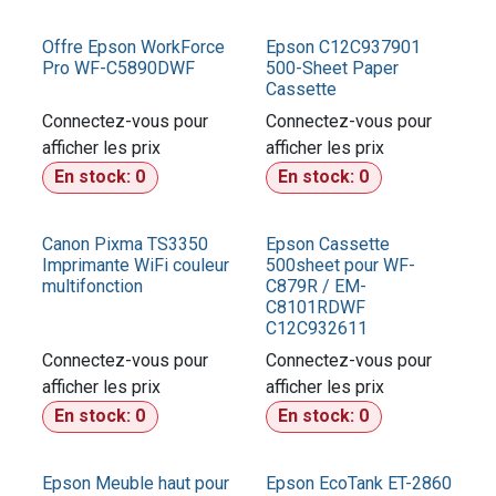
Offre Epson WorkForce
Epson C12C937901
Pro WF-C5890DWF
500-Sheet Paper
Cassette
Connectez-vous pour
Connectez-vous pour
afficher les prix​
afficher les prix​
En stock:
0
En stock:
0
Canon Pixma TS3350
Epson Cassette
Imprimante WiFi couleur
500sheet pour WF-
multifonction
C879R / EM-
C8101RDWF
C12C932611
Connectez-vous pour
Connectez-vous pour
afficher les prix​
afficher les prix​
En stock:
0
En stock:
0
Epson Meuble haut pour
Epson EcoTank ET-2860