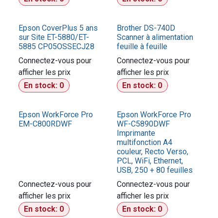
Epson CoverPlus 5 ans
Brother DS-740D
sur Site ET-5880/ET-
Scanner à alimentation
5885 CP05OSSECJ28
feuille à feuille
Connectez-vous pour
Connectez-vous pour
afficher les prix​
afficher les prix​
En stock:
0
En stock:
0
Epson WorkForce Pro
Epson WorkForce Pro
EM-C800RDWF
WF-C5890DWF
Imprimante
multifonction A4
couleur, Recto Verso,
PCL, WiFi, Ethernet,
USB, 250 + 80 feuilles
Connectez-vous pour
Connectez-vous pour
afficher les prix​
afficher les prix​
En stock:
0
En stock:
0