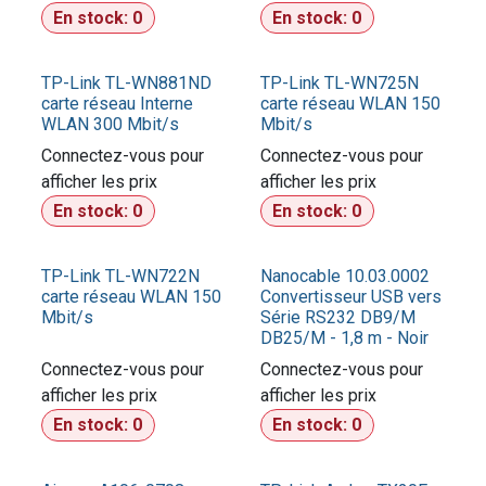
En stock:
0
En stock:
0
TP-Link TL-WN881ND
TP-Link TL-WN725N
carte réseau Interne
carte réseau WLAN 150
WLAN 300 Mbit/s
Mbit/s
Connectez-vous pour
Connectez-vous pour
afficher les prix​
afficher les prix​
En stock:
0
En stock:
0
TP-Link TL-WN722N
Nanocable 10.03.0002
carte réseau WLAN 150
Convertisseur USB vers
Mbit/s
Série RS232 DB9/M
DB25/M - 1,8 m - Noir
Connectez-vous pour
Connectez-vous pour
afficher les prix​
afficher les prix​
En stock:
0
En stock:
0