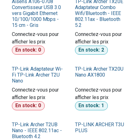
Aisens A106-0708
TP-Link Archer TX20E
Convertisseur USB 3.0
Adaptateur Combo
vers Gigabit Ethernet
Wifi/Bluetooth - IEEE
10/100/1000 Mbps -
802.11ax - Bluetooth
15 cm - Gris
5.2
Connectez-vous pour
Connectez-vous pour
afficher les prix​
afficher les prix​
En stock:
0
En stock:
2
TP-Link Adaptateur Wi-
TP-Link Archer TX20U
Fi TP-Link Archer T2U
Nano AX1800
Nano
Connectez-vous pour
Connectez-vous pour
afficher les prix​
afficher les prix​
En stock:
0
En stock:
1
TP-Link Archer T2UB
TP-LINK ARCHER T3U
Nano - IEEE 802.11ac -
PLUS
Bluetooth 4.2