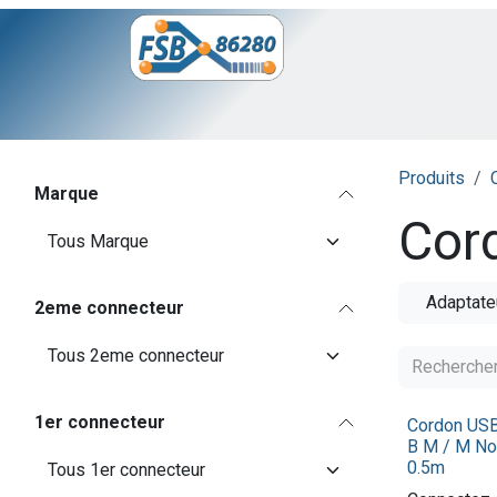
Se rendre au contenu
Page d'accueil
Boutique
Logite
Produits
Marque
Cor
Adaptate
2eme connecteur
1er connecteur
Cordon USB
B M / M Noi
0.5m