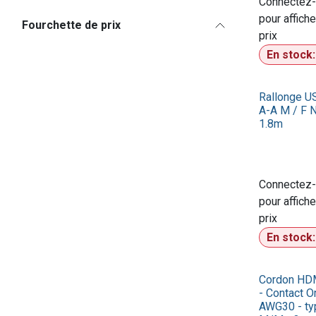
Connectez
pour affiche
Fourchette de prix
prix​
En stock
Rallonge U
A-A M / F N
1.8m
Connectez
pour affiche
prix​
En stock
Cordon HDM
- Contact Or
AWG30 - ty