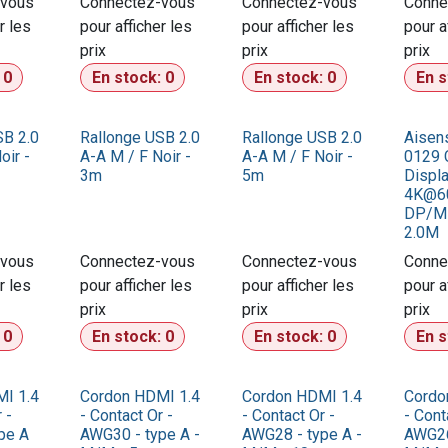
-vous
Connectez-vous
Connectez-vous
Conne
r les
pour afficher les
pour afficher les
pour a
prix​
prix​
prix​
:
0
En stock:
0
En stock:
0
En 
SB 2.0
Rallonge USB 2.0
Rallonge USB 2.0
Aisen
oir -
A-A M / F Noir -
A-A M / F Noir -
0129 
3m
5m
Displa
4K@6
DP/M
2.0M
-vous
Connectez-vous
Connectez-vous
Conne
r les
pour afficher les
pour afficher les
pour a
prix​
prix​
prix​
:
0
En stock:
0
En stock:
0
En 
I 1.4
Cordon HDMI 1.4
Cordon HDMI 1.4
Cordo
 -
- Contact Or -
- Contact Or -
- Cont
pe A
AWG30 - type A -
AWG28 - type A -
AWG26