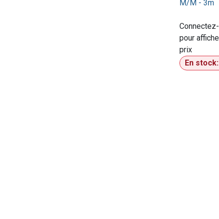
M/M - 3m
Connectez
pour affiche
prix​
En stock