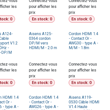
ctez-vous
Connectez-vous
Connectez-vous
fficher les
pour afficher les
pour afficher les
prix​
prix​
stock:
0
En stock:
0
En stock:
0
s A124-
Aisens A125-
Cordon HDMI 1.4
Cable
0364 cordon
- Contact Or -
yport V1.2
DP/M vers
AWG30 - type A -
0Hz -
HDMI/M - 2.0 m
M/M - 1.8m
-DP/M
ctez-vous
Connectez-vous
Connectez-vous
fficher les
pour afficher les
pour afficher les
prix​
prix​
stock:
0
En stock:
0
En stock:
0
n HDMI 1.4
Cordon HDMI 1.4
Aisens A119-
act Or -
- Contact Or -
0530 Câble HDMI
 - type A -
AWG26 - type A -
V1.4 Haute