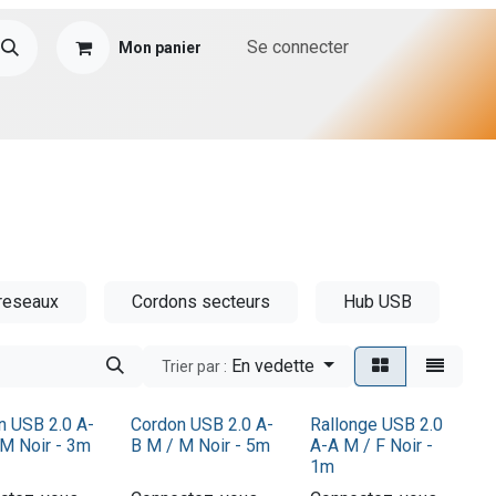
Se connecter
Mon panier
reseaux
Cordons secteurs
Hub USB
En vedette
Trier par :
n USB 2.0 A-
Cordon USB 2.0 A-
Rallonge USB 2.0
 M Noir - 3m
B M / M Noir - 5m
A-A M / F Noir -
1m