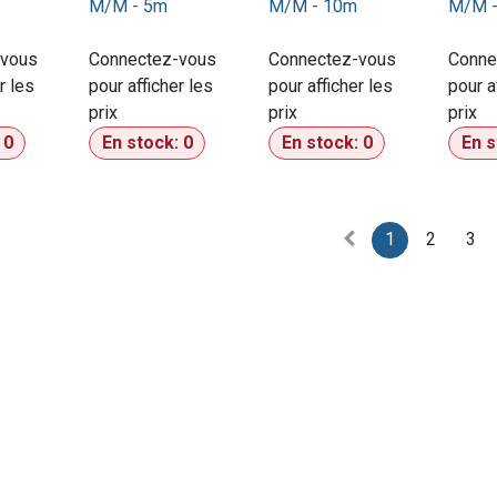
M/M - 5m
M/M - 10m
M/M 
-vous
Connectez-vous
Connectez-vous
Conne
r les
pour afficher les
pour afficher les
pour a
prix​
prix​
prix​
:
0
En stock:
0
En stock:
0
En 
1
2
3