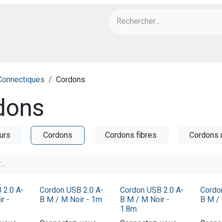
ch
PORT Designs
Bonnes Affaires
Connectiques
Cordons
dons
urs
Cordons
Cordons fibres
Cordons 
 2.0 A-
Cordon USB 2.0 A-
Cordon USB 2.0 A-
Cordo
r -
B M / M Noir - 1m
B M / M Noir -
B M /
1.8m