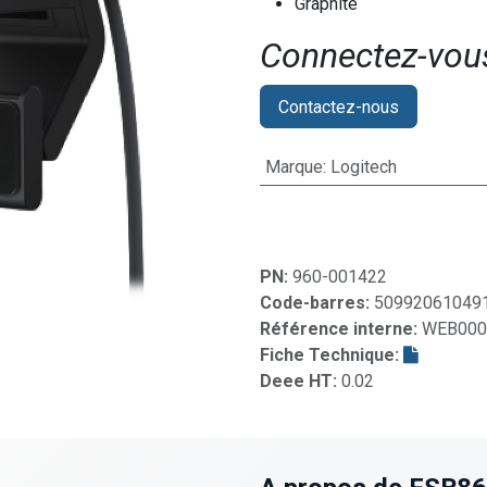
Graphite
Connectez-vous 
Contactez-nous
Marque
:
Logitech
PN:
960-001422
Code-barres:
50992061049
Référence interne:
WEB000
Fiche Technique:
Deee HT:
0.02