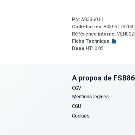
PN:
AB336011
Code-barres:
84366179204
Référence interne:
VEN002
Fiche Technique:
Deee HT:
0.05
A propos de FSB8
CGV
Mentions légales
CGU
Cookies