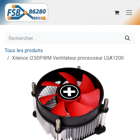
Se rendre au contenu
Tous les produits
Xilence I250PWM Ventilateur processeur LGA1200