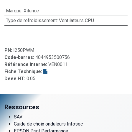
Marque
:
Xilence
Type de refroidissement
:
Ventilateurs CPU
PN:
I250PWM
Code-barres:
4044953500756
Référence interne:
VEN0011
Fiche Technique:
Deee HT:
0.05
Ressources
SAV
Guide de choix onduleurs Infosec
EPSON Print Performance