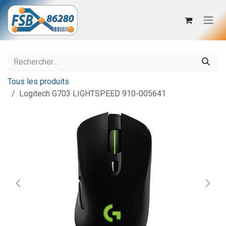
Se rendre au contenu
Tous les produits
Logitech G703 LIGHTSPEED 910-005641