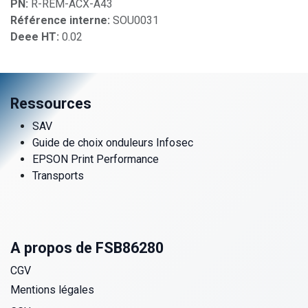
PN:
R-REM-ACX-A43
Référence interne:
SOU0031
Deee HT:
0.02
Ressources
SAV
Guide de choix onduleurs Infosec
EPSON Print Performance
Transports
A propos de FSB86280
CGV
Mentions légales