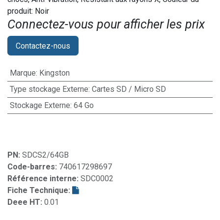
produit: Noir
Connectez-vous pour afficher les prix​
Contactez-nous
Marque
:
Kingston
Type stockage Externe
:
Cartes SD / Micro SD
Stockage Externe
:
64 Go
PN:
SDCS2/64GB
Code-barres:
740617298697
Référence interne:
SDC0002
Fiche Technique:
Deee HT:
0.01