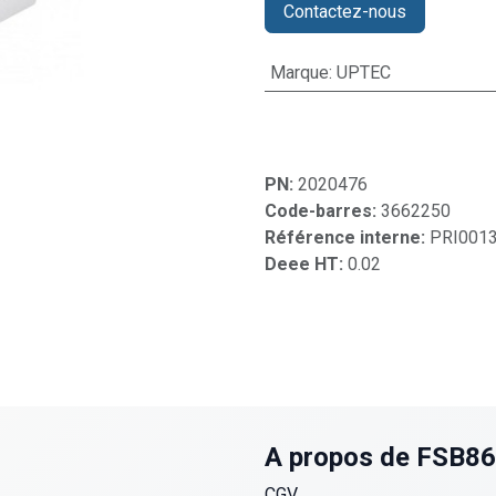
Contactez-nous
Marque
:
UPTEC
PN:
2020476
Code-barres:
3662250
Référence interne:
PRI001
Deee HT:
0.02
A propos de FSB8
CGV