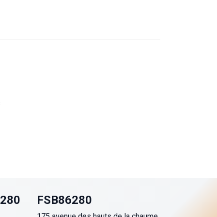
3
6280
FSB86280
175 avenue des hauts de la chaume