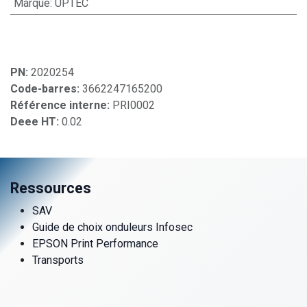
Marque
:
UPTEC
PN:
2020254
Code-barres:
3662247165200
Référence interne:
PRI0002
Deee HT:
0.02
Ressources
SAV
Guide de choix onduleurs Infosec
EPSON Print Performance
Transports