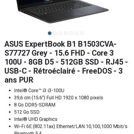
ASUS ExpertBook B1 B1503CVA-
S77727 Grey - 15.6 FHD - Core 3
100U - 8GB D5 - 512GB SSD - RJ45 -
USB-C - Rétroéclairé - FreeDOS - 3
ans PUR
Intel® Core™ i3 i3-100U
39,6 cm (15.6") Full HD 1920 x 1080 pixels
8 Go DDR5-SDRAM
512 Go SSD
Intel® UHD Graphics
Wi-Fi 6E (802.11ax) Ethernet/LAN 10,100,1000 Mbit/s
Bluetooth 5.4