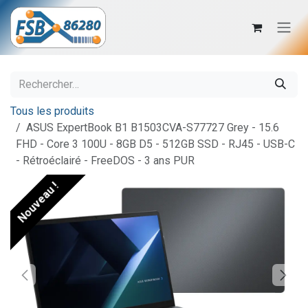
Se rendre au contenu
Tous les produits
ASUS ExpertBook B1 B1503CVA-S77727 Grey - 15.6
FHD - Core 3 100U - 8GB D5 - 512GB SSD - RJ45 - USB-C
- Rétroéclairé - FreeDOS - 3 ans PUR
Nouveau !