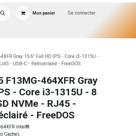
Se connecter
Mon panier
FR Gray 15.6" Full HD IPS - Core i3-1315U -
J45 - USB-C - Rétroéclairé - FreeDOS
5 F13MG-464XFR Gray
IPS - Core i3-1315U - 8
SD NVMe - RJ45 -
éclairé - FreeDOS
64XFR Intel®
o Cache),