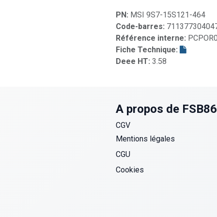
PN:
MSI 9S7-15S121-464
Code-barres:
71137730404
Référence interne:
PCPOR0
Fiche Technique:
Deee HT:
3.58
A propos de FSB8
CGV
Mentions légales
CGU
Cookies