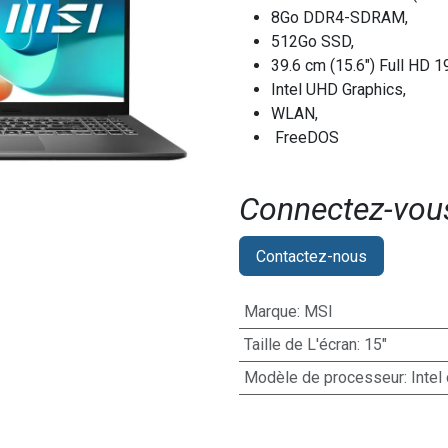
8Go DDR4-SDRAM,
512Go SSD,
39.6 cm (15.6") Full HD 
Intel UHD Graphics,
WLAN,
FreeDOS
Connectez-vous 
Contactez-nous
Marque
:
MSI
Taille de L'écran
:
15"
Modèle de processeur
:
Intel