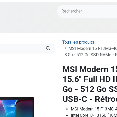
ch
PORT Designs
Bonnes Affaires
Tous les produits
MSI Modern 15 F13MG-464X
8 Go - 512 Go SSD NVMe - R
MSI Modern 1
15.6" Full HD 
Go - 512 Go S
USB-C - Rétro
MSI Modern 15 F13MG-4
Intel Core i3-1315U (10M