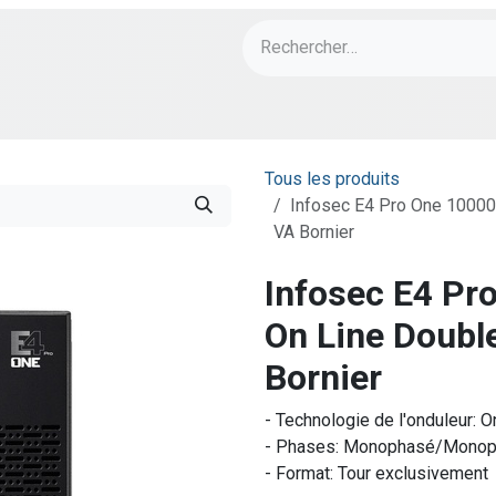
ch
PORT Designs
Bonnes Affaires
Tous les produits
Infosec E4 Pro One 10000
VA Bornier
Infosec E4 Pr
On Line Doubl
Bornier
- Technologie de l'onduleur: 
- Phases: Monophasé/Mono
- Format: Tour exclusivement