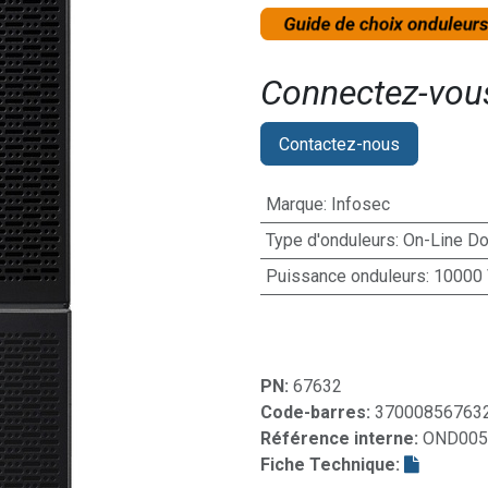
Connectez-vous 
Contactez-nous
Marque
:
Infosec
Type d'onduleurs
:
On-Line Do
Puissance onduleurs
:
10000
PN:
67632
Code-barres:
37000856763
Référence interne:
OND005
Fiche Technique: