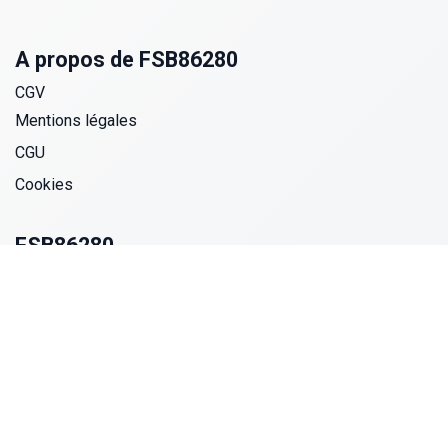
A propos de FSB86280
CGV
Mentions légales
CGU
Cookies
FSB86280
175 avenue des hauts de la chaume
86280 SAINT-BENOIT
France
09 72 40 90 43