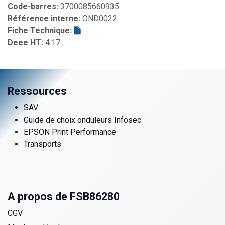
Code-barres:
3700085660935
Référence interne:
OND0022
Fiche Technique:
Deee HT:
4.17
Ressources
SAV
Guide de choix onduleurs Infosec
EPSON Print Performance
Transports
A propos de FSB86280
CGV