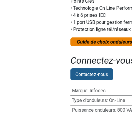
Points Clés
• Technologie On Line Perfor
• 4 à 6 prises IEC
• 1 port USB pour gestion fe
• Protection ligne tél/réseaux
Connectez-vous 
Contactez-nous
Marque
:
Infosec
Type d'onduleurs
:
On-Line
Puissance onduleurs
:
800 VA