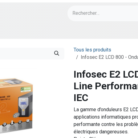
ch
PORT Designs
Bonnes Affaires
Tous les produits
Infosec E2 LCD 800 - Ondu
Infosec E2 LC
Line Performa
IEC
La gamme d’onduleurs E2 LCD 
applications informatiques pr
performante contre les problè
électriques dangereuses.