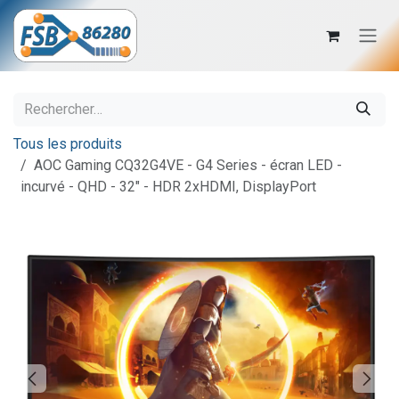
Se rendre au contenu
Tous les produits
AOC Gaming CQ32G4VE - G4 Series - écran LED -
incurvé - QHD - 32" - HDR 2xHDMI, DisplayPort