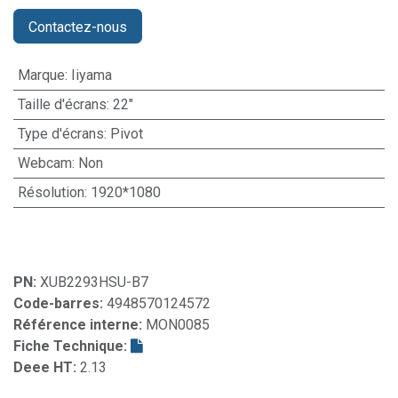
Contactez-nous
Marque
:
Iiyama
Taille d'écrans
:
22"
Type d'écrans
:
Pivot
Webcam
:
Non
Résolution
:
1920*1080
PN:
XUB2293HSU-B7
Code-barres:
4948570124572
Référence interne:
MON0085
Fiche Technique:
Deee HT:
2.13