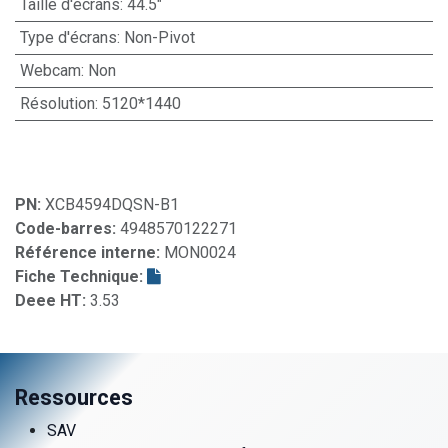
Taille d'écrans
:
44.5"
Type d'écrans
:
Non-Pivot
Webcam
:
Non
Résolution
:
5120*1440
PN:
XCB4594DQSN-B1
Code-barres:
4948570122271
Référence interne:
MON0024
Fiche Technique:
Deee HT:
3.53
Ressources
SAV