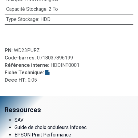
Capacité Stockage
:
2 To
Type Stockage
:
HDD
PN:
WD23PURZ
Code-barres:
0718037896199
Référence interne:
HDDINT0001
Fiche Technique:
Deee HT:
0.05
Ressources
SAV
Guide de choix onduleurs Infosec
EPSON Print Performance