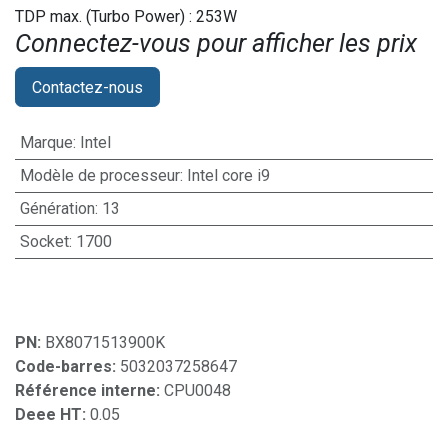
TDP max. (Turbo Power) : 253W
Connectez-vous pour afficher les prix​
Contactez-nous
Marque
:
Intel
Modèle de processeur
:
Intel core i9
Génération
:
13
Socket
:
1700
PN:
BX8071513900K
Code-barres:
5032037258647
Référence interne:
CPU0048
Deee HT:
0.05