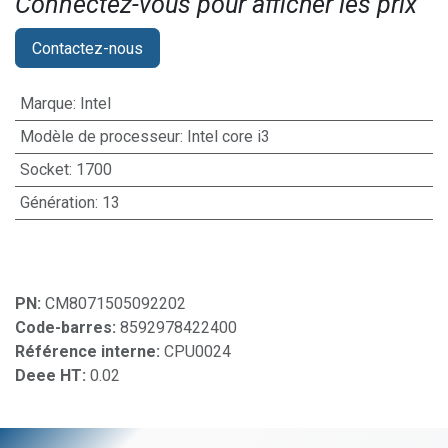
Connectez-vous pour afficher les prix​
Contactez-nous
Marque
:
Intel
Modèle de processeur
:
Intel core i3
Socket
:
1700
Génération
:
13
PN:
CM8071505092202
Code-barres:
8592978422400
Référence interne:
CPU0024
Deee HT:
0.02