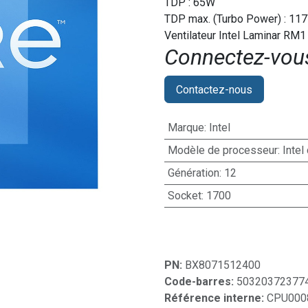
TDP : 65W
TDP max. (Turbo Power) : 11
Ventilateur Intel Laminar RM1
Connectez-vous 
Contactez-nous
Marque
:
Intel
Modèle de processeur
:
Intel
Génération
:
12
Socket
:
1700
PN:
BX8071512400
Code-barres:
50320372377
Référence interne:
CPU000