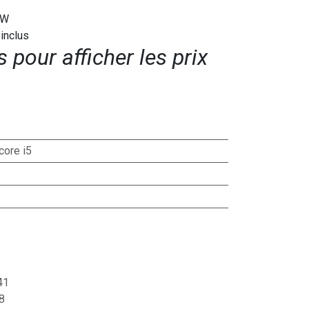
7W
 inclus
pour afficher les prix​
 core i5
41
8