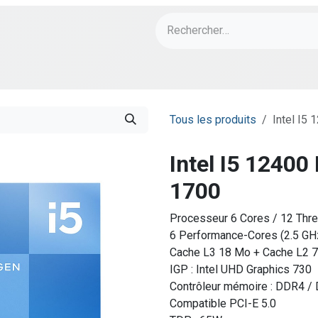
ch
PORT Designs
Bonnes Affaires
Tous les produits
Intel I5
Intel I5 1240
1700
Processeur 6 Cores / 12 Thr
6 Performance-Cores (2.5 GHz
Cache L3 18 Mo + Cache L2 
IGP : Intel UHD Graphics 730
Contrôleur mémoire : DDR4 /
Compatible PCI-E 5.0