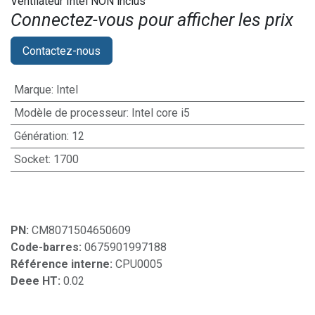
Ventilateur Intel NON inclus
Connectez-vous pour afficher les prix​
Contactez-nous
Marque
:
Intel
Modèle de processeur
:
Intel core i5
Génération
:
12
Socket
:
1700
PN:
CM8071504650609
Code-barres:
0675901997188
Référence interne:
CPU0005
Deee HT:
0.02