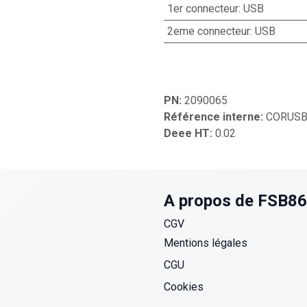
1er connecteur
:
USB
2eme connecteur
:
USB
PN:
2090065
Référence interne:
CORUSB
Deee HT:
0.02
A propos de FSB8
CGV
Mentions légales
CGU
Cookies