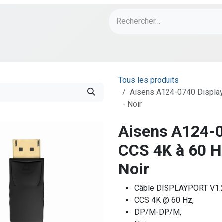
ch
PORT Designs
Bonnes Affaires
Tous les produits
Aisens A124-0740 Displa
- Noir
Aisens A124-0
CCS 4K à 60 H
Noir
Câble DISPLAYPORT V1
CCS 4K @ 60 Hz,
DP/M-DP/M,