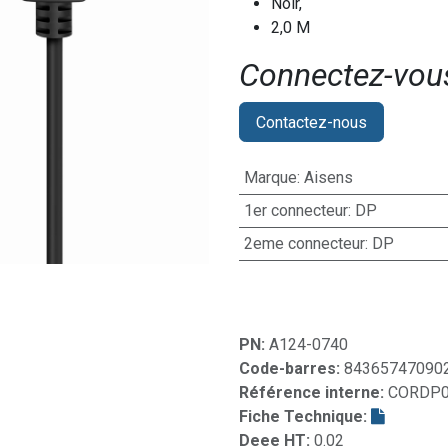
Noir,
2,0 M
Connectez-vous 
Contactez-nous
Marque
:
Aisens
1er connecteur
:
DP
2eme connecteur
:
DP
PN:
A124-0740
Code-barres:
84365747090
Référence interne:
CORDP0
Fiche Technique:
Deee HT:
0.02