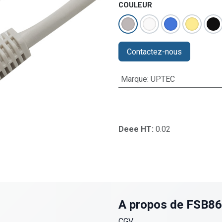
COULEUR
Contactez-nous
Marque
:
UPTEC
Deee HT:
0.02
A propos de FSB8
CGV