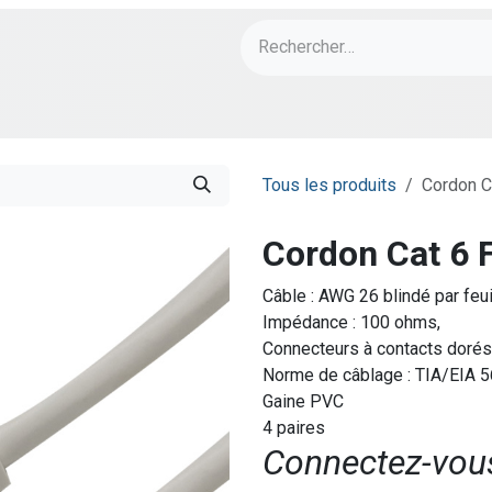
ch
PORT Designs
Bonnes Affaires
Tous les produits
Cordon C
Cordon Cat 6 
Câble : AWG 26 blindé par feui
Impédance : 100 ohms,
Connecteurs à contacts dorés
Norme de câblage : TIA/EIA 
Gaine PVC
4 paires
Connectez-vous 