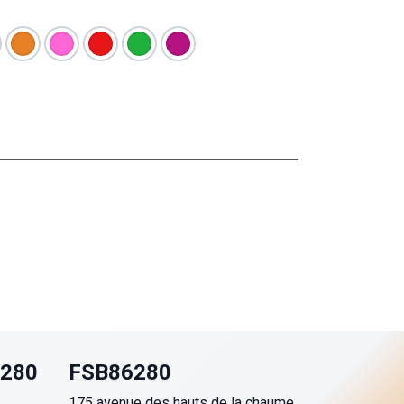
6280
FSB86280
175 avenue des hauts de la chaume