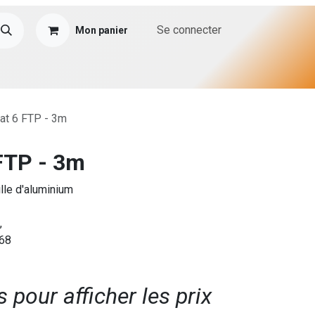
Se connecter
Mon panier
at 6 FTP - 3m
FTP - 3m
lle d'aluminium
,
568
pour afficher les prix​