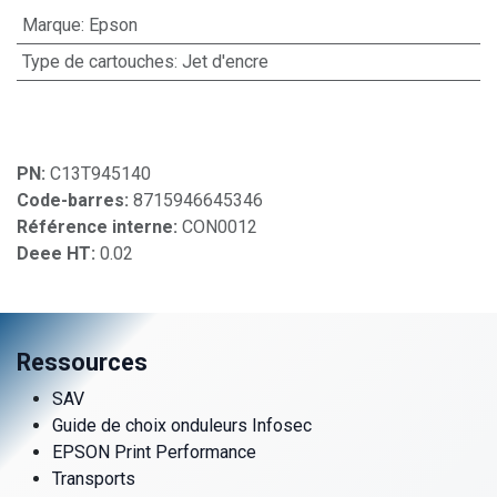
Marque
:
Epson
Type de cartouches
:
Jet d'encre
PN:
C13T945140
Code-barres:
8715946645346
Référence interne:
CON0012
Deee HT:
0.02
Ressources
SAV
Guide de choix onduleurs Infosec
EPSON Print Performance
Transports