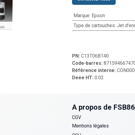
Marque
:
Epson
Type de cartouches
:
Jet d'en
PN:
C13T06B140
Code-barres:
87159466747
Référence interne:
CON000
Deee HT:
0.02
A propos de FSB8
CGV
Mentions légales