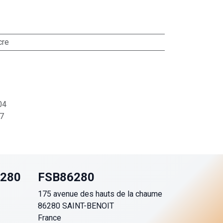
cre
04
7
6280
FSB86280
175 avenue des hauts de la chaume
86280 SAINT-BENOIT
France