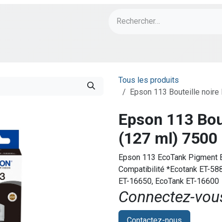
ch
PORT Designs
Bonnes Affaires
Tous les produits
Epson 113 Bouteille noir
Epson 113 Bou
(127 ml) 750
Epson 113 EcoTank Pigment Bla
Compatibilité *Ecotank ET-58
ET-16650, EcoTank ET-16600
Connectez-vous 
Contactez-nous