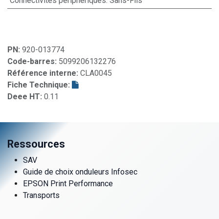
Connectivités périphériques
:
Sans-Fils
PN:
920-013774
Code-barres:
5099206132276
Référence interne:
CLA0045
Fiche Technique:
Deee HT:
0.11
Ressources
SAV
Guide de choix onduleurs Infosec
EPSON Print Performance
Transports