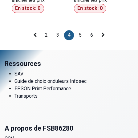
afficher les prix​
afficher les prix​
En stock:
0
En stock:
0
2
3
4
5
6
Ressources
SAV
Guide de choix onduleurs Infosec
EPSON Print Performance
Transports
A propos de FSB86280