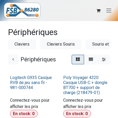
Se rendre au contenu
Périphériques
Claviers
Claviers Souris
Souris et Tapi
Périphériques
Logitech G935 Casque
Poly Voyager 4320
RVB de jeu sans fil -
Casque USB-C + dongle
981-000744
BT700 + support de
charge (218479-01)
Connectez-vous pour
Connectez-vous pour
afficher les prix​
afficher les prix​
En stock:
0
En stock:
0