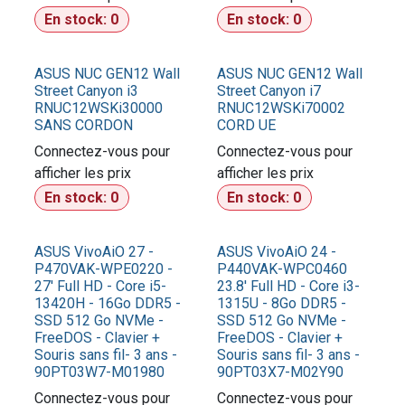
En stock:
0
En stock:
0
ASUS NUC GEN12 Wall
ASUS NUC GEN12 Wall
Street Canyon i3
Street Canyon i7
RNUC12WSKi30000
RNUC12WSKi70002
SANS CORDON
CORD UE
Connectez-vous pour
Connectez-vous pour
afficher les prix​
afficher les prix​
En stock:
0
En stock:
0
ASUS VivoAiO 27 -
ASUS VivoAiO 24 -
P470VAK-WPE0220 -
P440VAK-WPC0460
27' Full HD - Core i5-
23.8' Full HD - Core i3-
13420H - 16Go DDR5 -
1315U - 8Go DDR5 -
SSD 512 Go NVMe -
SSD 512 Go NVMe -
FreeDOS - Clavier +
FreeDOS - Clavier +
Souris sans fil- 3 ans -
Souris sans fil- 3 ans -
90PT03W7-M01980
90PT03X7-M02Y90
Connectez-vous pour
Connectez-vous pour