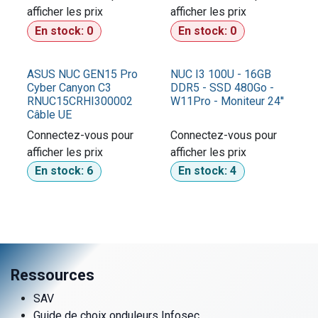
afficher les prix​
afficher les prix​
En stock:
0
En stock:
0
ASUS NUC GEN15 Pro
NUC I3 100U - 16GB
Cyber ​​Canyon C3
DDR5 - SSD 480Go -
RNUC15CRHI300002
W11Pro - Moniteur 24''
Câble UE
Connectez-vous pour
Connectez-vous pour
afficher les prix​
afficher les prix​
En stock:
6
En stock:
4
Ressources
SAV
Guide de choix onduleurs Infosec