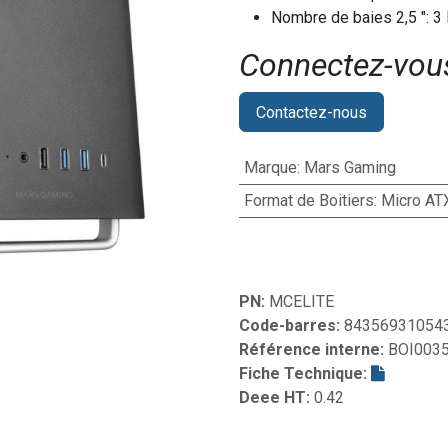
Nombre de baies 2,5 ": 3
Connectez-vous 
Contactez-nous
Marque
:
Mars Gaming
Format de Boitiers
:
Micro AT
PN:
MCELITE
Code-barres:
84356931054
Référence interne:
BOI003
Fiche Technique:
Deee HT:
0.42