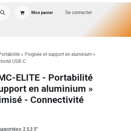
Se connecter
Mon panier
rtabilité « Poignée et support en aluminium »
ctivité USB-C
C-ELITE - Portabilité
support en aluminium »
timisé - Connectivité
upportées: 2.5,3.5"