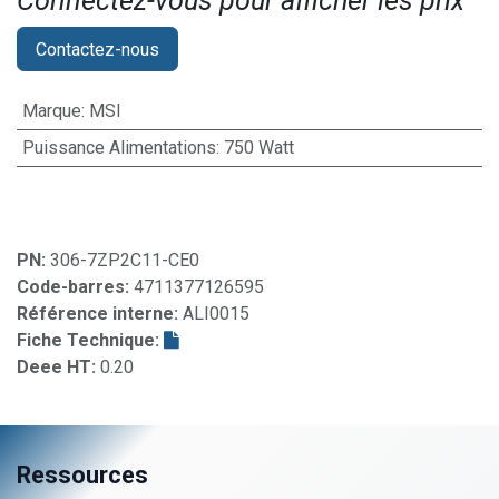
Connectez-vous pour afficher les prix​
Contactez-nous
Marque
:
MSI
Puissance Alimentations
:
750 Watt
PN:
306-7ZP2C11-CE0
Code-barres:
4711377126595
Référence interne:
ALI0015
Fiche Technique:
Deee HT:
0.20
Ressources