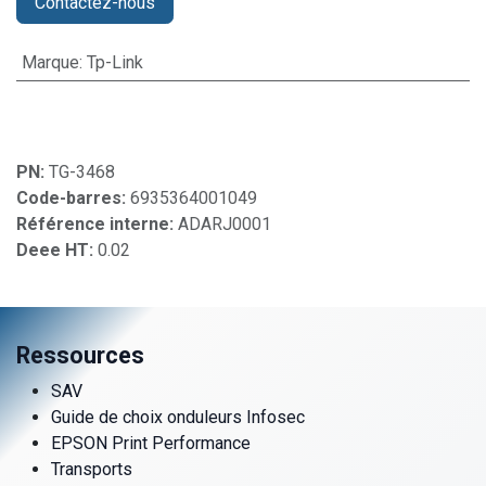
Contactez-nous
Marque
:
Tp-Link
PN:
TG-3468
Code-barres:
6935364001049
Référence interne:
ADARJ0001
Deee HT:
0.02
Ressources
SAV
Guide de choix onduleurs Infosec
EPSON Print Performance
Transports