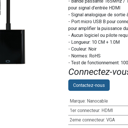
- Bande passante 165MHz / 1
pour signal d’entrée HDMI
- Signal analogique de sorti
- Port micro USB B pour conne
pour amplifier la puissance du
- Aucun logiciel ou pilote req
- Longueur: 10 CM + 1.0M
- Couleur: Noir
- Normes: RoHS
- Test de fonctionnement: 10
Connectez-vous 
Contactez-nous
Marque
:
Nanocable
1er connecteur
:
HDMI
2eme connecteur
:
VGA