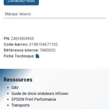
Contactez-nous
Marque
:
lenevo
PN:
ZAEH0049SE
Code-barres:
0198154671105
Référence interne:
TAB0055
Fiche Technique:
Ressources
SAV
Guide de choix onduleurs Infosec
EPSON Print Performance
Transports