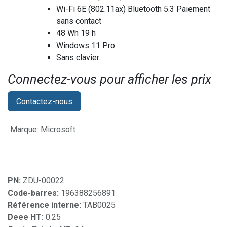
Wi-Fi 6E (802.11ax) Bluetooth 5.3 Paiement
sans contact
48 Wh 19 h
Windows 11 Pro
Sans clavier
Connectez-vous pour afficher les prix​
Contactez-nous
Marque
:
Microsoft
PN:
ZDU-00022
Code-barres:
196388256891
Référence interne:
TAB0025
Deee HT:
0.25