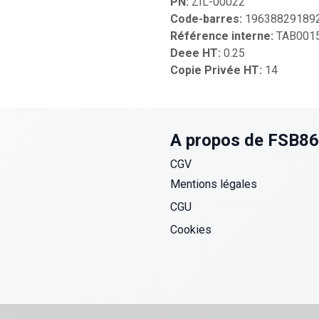
PN:
ZIL-00022
Code-barres:
19638829189
Référence interne:
TAB001
Deee HT:
0.25
Copie Privée HT:
14
A propos de FSB8
CGV
Mentions légales
CGU
Cookies