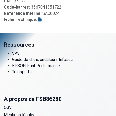
PN:
135172
Code-barres:
3567041351722
Référence interne:
SAC0024
Fiche Technique:
Ressources
SAV
Guide de choix onduleurs Infosec
EPSON Print Performance
Transports
A propos de FSB86280
CGV
Mentions légales