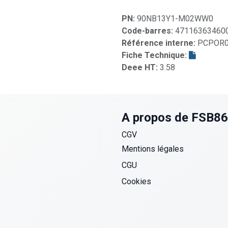
PN:
90NB13Y1-M02WW0
Code-barres:
47116363460
Référence interne:
PCPOR0
Fiche Technique:
Deee HT:
3.58
A propos de FSB8
CGV
Mentions légales
CGU
Cookies