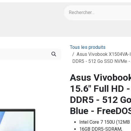
ch
PORT Designs
Bonnes Affaires
Tous les produits
Asus Vivobook X1504VA-IS
DDR5 - 512 Go SSD NVMe - Q
Asus Vivoboo
15.6" Full HD 
DDR5 - 512 G
Blue - FreeDOS
Intel Core 7 150U (12MB
16GB DDR5-SDRAM,