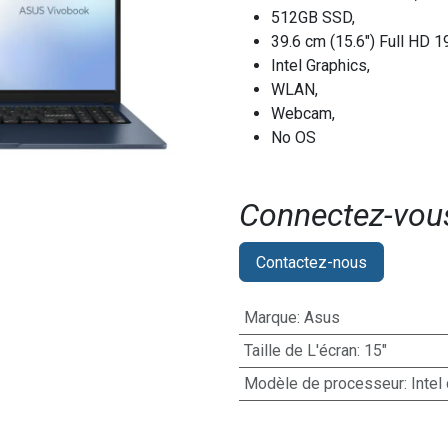
512GB SSD,
39.6 cm (15.6") Full HD 
Intel Graphics,
WLAN,
Webcam,
No OS
Connectez-vous 
Contactez-nous
Marque
:
Asus
Taille de L'écran
:
15"
Modèle de processeur
:
Intel