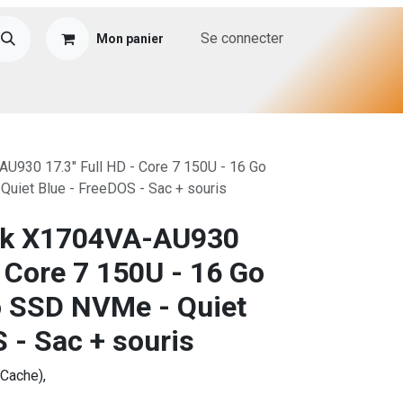
Se connecter
Mon panier
930 17.3" Full HD - Core 7 150U - 16 Go
uiet Blue - FreeDOS - Sac + souris
ok X1704VA-AU930
- Core 7 150U - 16 Go
o SSD NVMe - Quiet
 - Sac + souris
 Cache),