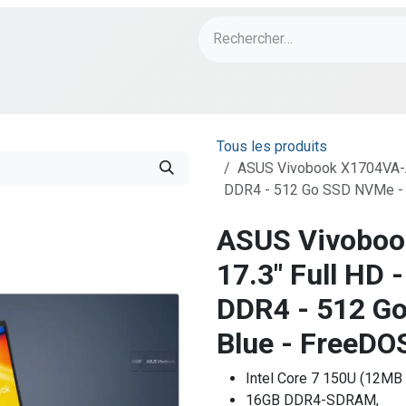
ch
PORT Designs
Bonnes Affaires
Tous les produits
ASUS Vivobook X1704VA-AU
DDR4 - 512 Go SSD NVMe - Q
ASUS Vivobo
17.3" Full HD 
DDR4 - 512 G
Blue - FreeDOS
Intel Core 7 150U (12MB
16GB DDR4-SDRAM,