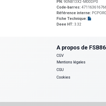
PN:
90NB13X2-M00DP0
Code-barres:
47116361676
Référence interne:
PCPOR0
Fiche Technique:
Deee HT:
3.32
A propos de FSB8
CGV
Mentions légales
CGU
Cookies