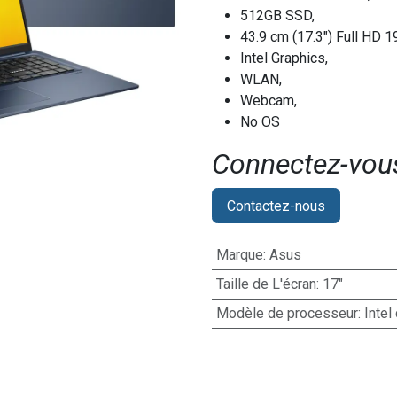
512GB SSD,
43.9 cm (17.3") Full HD 
Intel Graphics,
WLAN,
Webcam,
No OS
Connectez-vous 
Contactez-nous
Marque
:
Asus
Taille de L'écran
:
17"
Modèle de processeur
:
Intel