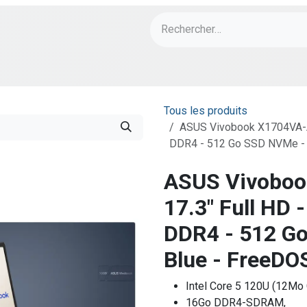
ch
PORT Designs
Bonnes Affaires
Tous les produits
ASUS Vivobook X1704VA-AU
DDR4 - 512 Go SSD NVMe - 
ASUS Vivoboo
17.3" Full HD 
DDR4 - 512 G
Blue - FreeDO
Intel Core 5 120U (12Mo
16Go DDR4-SDRAM,