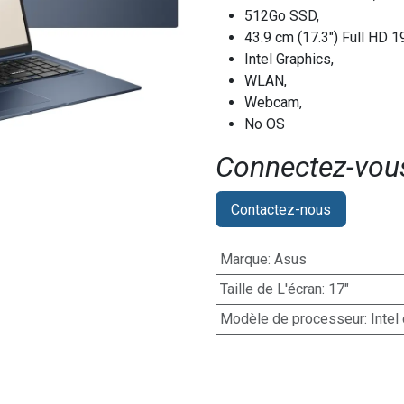
512Go SSD,
43.9 cm (17.3") Full HD 
Intel Graphics,
WLAN,
Webcam,
No OS
Connectez-vous 
Contactez-nous
Marque
:
Asus
Taille de L'écran
:
17"
Modèle de processeur
:
Intel