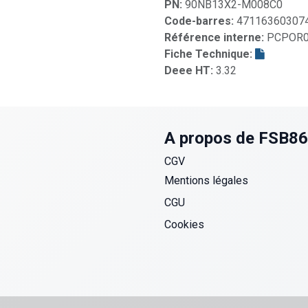
PN:
90NB13X2-M008C0
Code-barres:
47116360307
Référence interne:
PCPOR0
Fiche Technique:
Deee HT:
3.32
A propos de FSB8
CGV
Mentions légales
CGU
Cookies