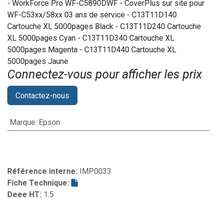
- WorkForce Pro WF-C5890DWF - CoverPlus sur site pour
WF-C53xx/58xx 03 ans de service - C13T11D140
Cartouche XL 5000pages Black - C13T11D240 Cartouche
XL 5000pages Cyan - C13T11D340 Cartouche XL
5000pages Magenta - C13T11D440 Cartouche XL
5000pages Jaune
Connectez-vous pour afficher les prix​
Contactez-nous
Marque
:
Epson
Référence interne:
IMP0033
Fiche Technique:
Deee HT:
1.5