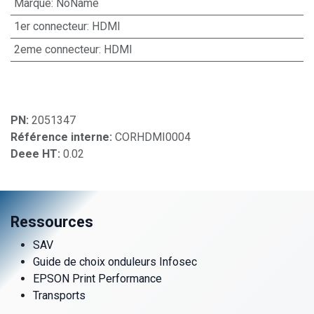
Marque
:
NoName
1er connecteur
:
HDMI
2eme connecteur
:
HDMI
PN:
2051347
Référence interne:
CORHDMI0004
Deee HT:
0.02
Ressources
SAV
Guide de choix onduleurs Infosec
EPSON Print Performance
Transports