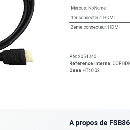
Marque
:
NoName
1er connecteur
:
HDMI
2eme connecteur
:
HDMI
PN:
2051340
Référence interne:
CORHDM
Deee HT:
0.02
A propos de FSB8