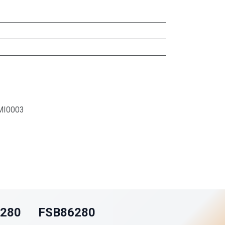
I0003
6280
FSB86280