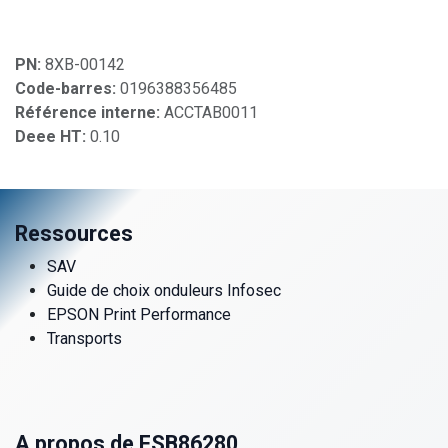
PN:
8XB-00142
Code-barres:
0196388356485
Référence interne:
ACCTAB0011
Deee HT:
0.10
Ressources
SAV
Guide de choix onduleurs Infosec
EPSON Print Performance
Transports
A propos de FSB86280