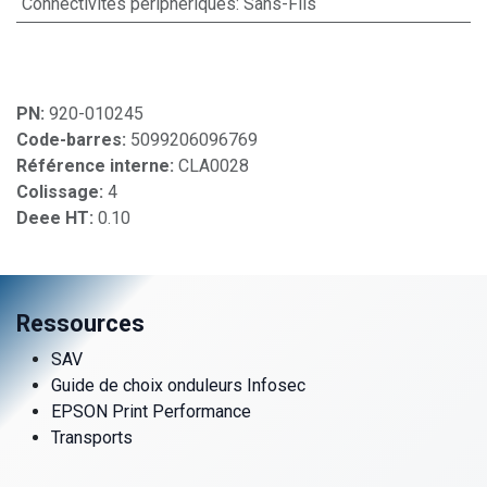
Connectivités périphériques
:
Sans-Fils
PN:
920-010245
Code-barres:
5099206096769
Référence interne:
CLA0028
Colissage:
4
Deee HT:
0.10
Ressources
SAV
Guide de choix onduleurs Infosec
EPSON Print Performance
Transports